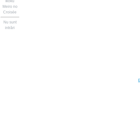
Ikoku
Meiro no
Croisée
Nu sunt
intrări
E