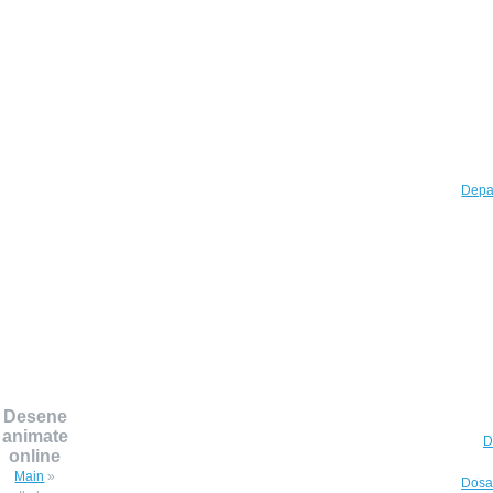
Depar
Desene
animate
D
online
Main
»
Dosar