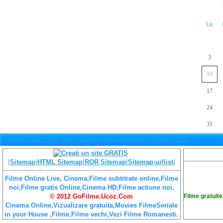
Ln
3
10
17
24
31
©GoFilme.Ucoz.Com - Filme Online Gratis Subtitrate In Romana 2012
|
Sitemap
|
HTML Sitemap
|
ROR Sitemap
|
Sitemap-urllist
|
Filme Online Live, Cinema,Filme subtitrate online,Filme
noi,Filme gratis Online,Cinema HD,Filme actiune noi.
Filme gratuite
© 2012 GoFilme.Ucoz.Com
Cinema Online,Vizualizare gratuita,Movies FilmeSeriale
in your House ,Filme,Filme vechi,Vezi Filme Romanesti.