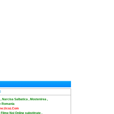
r
, Narcisa Salbatica , Mostenirea ,
 de Romania
ilme.Ucoz.Com
, Filme Noi Online substitrate ,