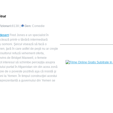
trat
izionari:
8138 |
Gen:
Comedie
 desert
Fred Jones e un specialist în
actează printr-o tânără intermediară
u somoni. Şeicul visează să facă o
n, ţară în care astfel de peşti nu ar creşte
cisultorul refuză vehement oferta,
nvins de Bridget Maxwell, o femeie
tot interesul să schimbe percepţia asupra
lui purtat în Afganistan vin din acea zonă
ie de o poveste pozitivă aşa că insistă şi
ni la Yemen. În timpul construcţiei acestui
ra reprezentantă a guvernului din Yemen se