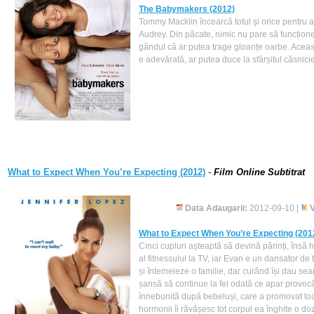
The Babymakers (2012)
Tommy Macklin încearcă totul și orice pentru a 
Audrey. Din păcate, nimic nu pare să funcțion
gândul că ar putea trage gloanțe oarbe. Această
e adevărată, ar putea duce la sfârșitul căsnicie
What to Expect When You’re Expecting (2012)
-
Film Online Subtitrat
Data Adaugarii:
2012-09-10 |
V
What to Expect When You’re Expecting (201
Cinci cupluri așteaptă să devină părinți, însă 
al fitnessului la TV, iar Evan e un dansator de
și întemeieze o familie, dar curând își dau seam
șansă să continue la fel odată ce apar provocă
înnebunită după bebeluși, care a promovat toa
hormonii îi răvășesc tot corpul ea înghite o d