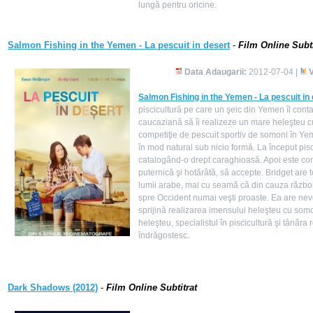
lungă pentru oricine.
Salmon Fishing in the Yemen - La pescuit in desert
-
Film Online Subti
Data Adaugarii:
2012-07-04 |
V
Salmon Fishing in the Yemen - La pescuit in
piscicultură pe care un şeic din Yemen îl cont
caucaziană să îi realizeze un mare heleşteu c
competiţie de pescuit sportiv de somoni în Yeme
în mod natural sub nicio formă. La început pis
catalogând-o drept caraghioasă. Apoi este co
puternică şi hotărâtă, să accepte. Bridget are 
lumii arabe, mai cu seamă că din cauza războiu
spre Occident numai veşti proaste. Ea are nevo
sprijină realizarea imensului heleşteu cu somo
heleşteu, specialistul în piscicultură şi tână
îndrăgostesc.
Dark Shadows (2012)
-
Film Online Subtitrat