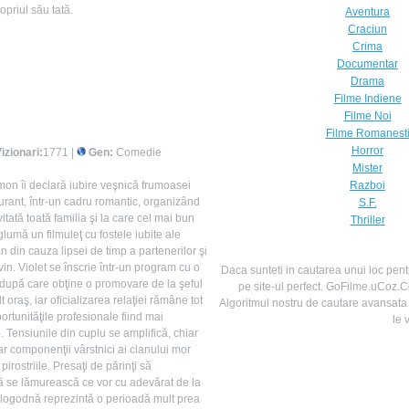
opriul său tată.
Aventura
Craciun
Crima
Documentar
Drama
Filme Indiene
Filme Noi
Filme Romanest
Horror
izionari:
1771 |
Gen:
Comedie
Mister
n îi declară iubire veşnică frumoasei
Razboi
aurant, într-un cadru romantic, organizând
S.F.
itată toată familia şi la care cel mai bun
Thriller
lumă un filmuleţ cu fostele iubite ale
 din cauza lipsei de timp a partenerilor şi
in. Violet se înscrie într-un program cu o
Daca sunteti in cautarea unui loc pentru
 după care obţine o promovare de la şeful
pe site-ul perfect. GoFilme.uCoz.C
t oraş, iar oficializarea relaţiei rămâne tot
Algoritmul nostru de cautare avansata
portunităţile profesionale fiind mai
le 
. Tensiunile din cuplu se amplifică, chiar
ar componenţii vârstnici ai clanului mor
 pirostriile. Presaţi de părinţi să
 să se lămurească ce vor cu adevărat de la
 de logodnă reprezintă o perioadă mult prea