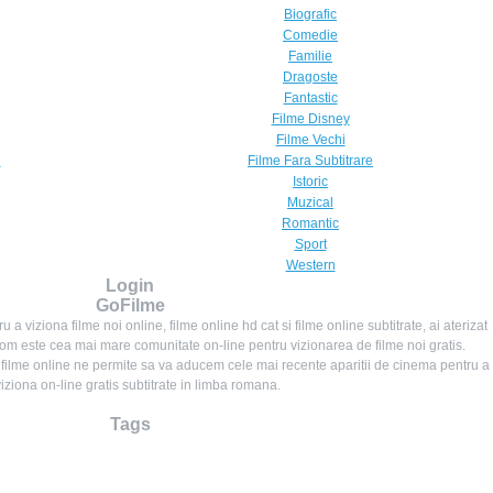
Biografic
Comedie
Familie
Dragoste
Fantastic
Filme Disney
Filme Vechi
i
Filme Fara Subtitrare
Istoric
Muzical
Romantic
Sport
Western
Login
GoFilme
 a viziona filme noi online, filme online hd cat si filme online subtitrate, ai aterizat
om este cea mai mare comunitate on-line pentru vizionarea de filme noi gratis.
 filme online ne permite sa va aducem cele mai recente aparitii de cinema pentru a
viziona on-line gratis subtitrate in limba romana.
Tags