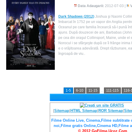
Data Adaugarii:
2012-07-03 |
V
Dark Shadows (2012)
Joshua şi Naomi Collins
îmbarcat în 1752 pe un vapor din Anglia pentru
Oceanul pe care familia încearcă să-l pună într
ajuns. După douzecei de ani, Barbabas (Johnn
pe cea din oraşul Collinsport, Maine, unde el e
Norocul i se sfârşeşte după ce îi frânge inim
e o vrăjitoarea adevărată. Drept răzbunare, ea 
îngroapă de viu..
1-5
6-10
11-15
...
111-115
116-
©GoFilme.Ucoz.Com - Filme Online Gratis Subtitr
|
Sitemap
|
HTML Sitemap
|
ROR Sitemap
|
Site
Filme Online Live, Cinema,Filme subtitrate 
noi,Filme gratis Online,Cinema HD,Filme a
© 2012 GoFilme.Ucoz.Com