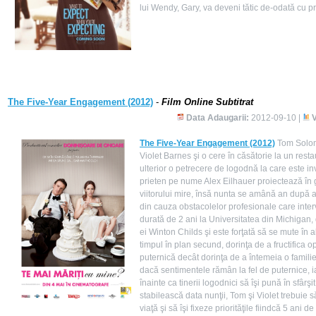
lui Wendy, Gary, va deveni tătic de-odată cu pr
The Five-Year Engagement (2012)
-
Film Online Subtitrat
Data Adaugarii:
2012-09-10 |
V
The Five-Year Engagement (2012)
Tom Solomo
Violet Barnes şi o cere în căsătorie la un rest
ulterior o petrecere de logodnă la care este inv
prieten pe nume Alex Eilhauer proiectează în g
viitorului mire, însă nunta se amână an după an
din cauza obstacolelor profesionale care interv
durată de 2 ani la Universitatea din Michigan,
ei Winton Childs şi este forţată să se mute în al
timpul în plan secund, dorinţa de a fructifica o
puternică decât dorinţa de a întemeia o familie
dacă sentimentele rămân la fel de puternice, i
înainte ca tinerii logodnici să îşi pună în sfârşit
stabilească data nunţii, Tom şi Violet trebuie
viaţă şi să îşi fixeze priorităţile fiindcă 5 ani