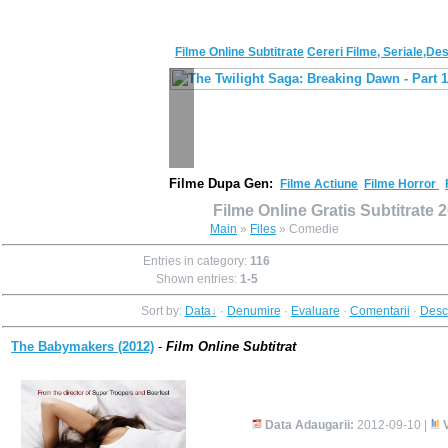
Filme Online Subtitrate
Cereri Filme, Seriale,De
F
ilme Dupa Gen:
Filme Actiune
Filme Horror
Filme Online Gratis Subtitrate 
Main
»
Files
» Comedie
Entries in category
:
116
Shown entries
:
1-5
Sort by
:
Data
·
Denumire
·
Evaluare
·
Comentarii
·
Desc
The Babymakers (2012)
-
Film Online Subtitrat
Data Adaugarii:
2012-09-10 |