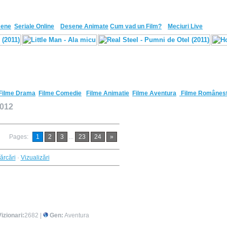
sene
Seriale Online
Desene Animate
Cum vad un Film?
Meciuri Live
Filme Drama
Filme Comedie
Filme Animatie
Filme Aventura
Filme Românest
2012
Pages
:
1
2
3
...
23
24
»
ărcări
·
Vizualizări
Vizionari:
2682 |
Gen:
Aventura