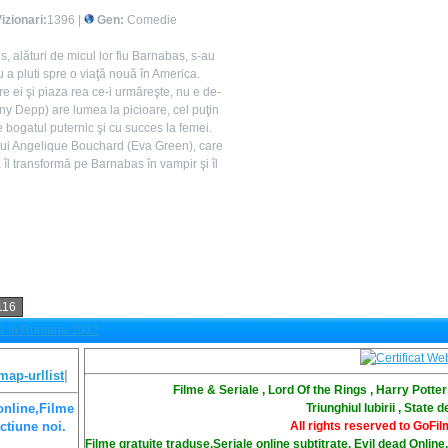
izionari:
1396 |
Gen:
Comedie
, alături de micul lor fiu Barnabas, s-au
 a pluti spre o viaţă nouă în America.
e ei şi piaza rea ce-i urmăreşte, nu e de-
y Depp) are lumea la picioare, cel puţin
 bogatul puternic şi cu succes la femei.
a lui Angelique Bouchard (Eva Green), care
îl transformă pe Barnabas în vampir şi îl
116
ate In Romana 2012
map-urllist
|
Filme & Seriale , Lord Of the Rings , Harry Potte
Triunghiul Iubirii , State
online,Filme
All rights reserved to GoF
ctiune noi.
Filme gratuite traduse,Seriale online subtitrate, Evil dead Online