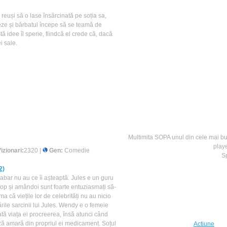
reuși să o lase însărcinată pe soția sa,
eze și bărbatul începe să se teamă de
 idee îl sperie, fiindcă el crede că, dacă
i sale.
Multimita SOPA unul din cele mai bu
playe
izionari:
2320 |
Gen:
Comedie
S
2)
habar nu au ce îi așteaptă. Jules e un guru
 top și amândoi sunt foarte entuziasmați să-
a că viețile lor de celebrități nu au nicio
rile sarcinii lui Jules. Wendy e o femeie
tă viața ei procreerea, însă atunci când
oză amară din propriul ei medicament. Soțul
Actiune