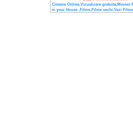
Cinema Online,Vizualizare gratuita,Movies 
in your House ,Filme,Filme vechi,Vezi Film