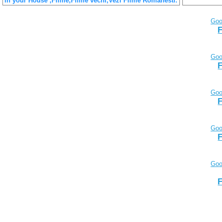
in your House ,Filme,Filme vechi,Vezi Filme Romanesti.
Goo
F
Goo
F
Goo
F
Goo
F
Goo
F