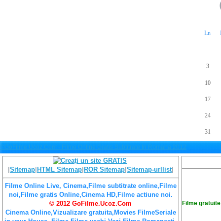
Ln
3
10
17
24
31
©GoFilme.Ucoz.Com - Filme Online Gratis Subtitrate In Romana 2012
|
Sitemap
|
HTML Sitemap
|
ROR Sitemap
|
Sitemap-urllist
|
Filme Online Live, Cinema,Filme subtitrate online,Filme
noi,Filme gratis Online,Cinema HD,Filme actiune noi.
Filme gratuite
© 2012 GoFilme.Ucoz.Com
Cinema Online,Vizualizare gratuita,Movies FilmeSeriale