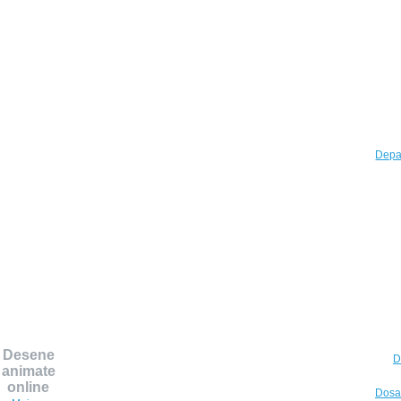
Depar
Desene
D
animate
online
Dosar