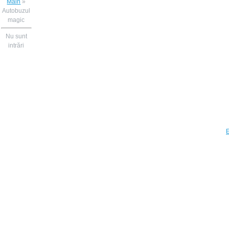
Main
»
Autobuzul
magic
Nu sunt
intrări
E