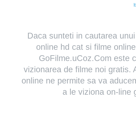
I
Daca sunteti in cautarea unui 
online hd cat si filme online
GoFilme.uCoz.Com este ce
vizionarea de filme noi gratis.
online ne permite sa va aducem
a le viziona on-line 