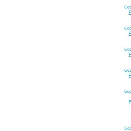
Goo
F
Goo
F
Goo
F
Goo
F
Goo
F
Goo