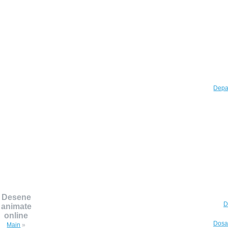
Depar
Desene
D
animate
online
Dosar
Main
»