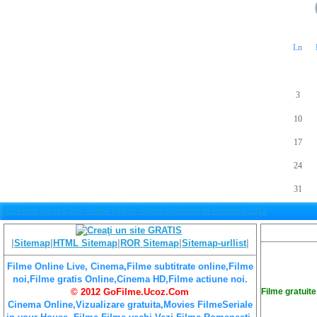
Ln
3
10
17
24
31
©GoFilme.Ucoz.Com - Filme Online Gratis Subtitrate In Romana 2012
|
Sitemap
|
HTML Sitemap
|
ROR Sitemap
|
Sitemap-urllist
|
Filme Online Live, Cinema,Filme subtitrate online,Filme
noi,Filme gratis Online,Cinema HD,Filme actiune noi.
Filme gratuite
© 2012 GoFilme.Ucoz.Com
Cinema Online,Vizualizare gratuita,Movies FilmeSeriale