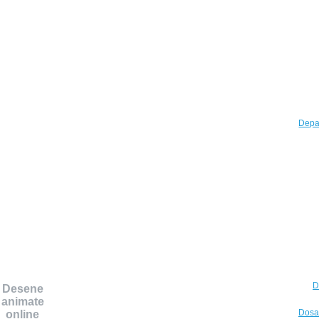
Depar
D
Desene
animate
Dosar
online