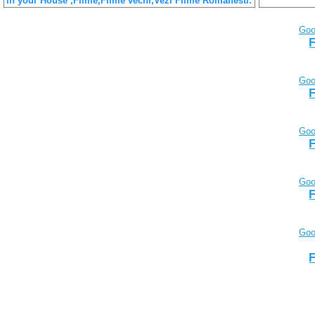
in your House ,Filme,Filme vechi,Vezi Filme Romanesti.
Goo
F
Goo
F
Goo
F
Goo
F
Goo
F